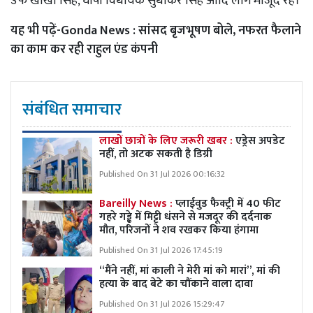
उर्फ खोखा सिंह, घोषी विधायक सुधाकर सिंह आदि लोग मौजूद रहे।
यह भी पढ़ें-
Gonda News : सांसद बृजभूषण बोले, नफरत फैलाने
का काम कर रही राहुल एंड कंपनी
संबंधित समाचार
लाखों छात्रों के लिए जरूरी खबर :
एड्रेस अपडेट
नहीं, तो अटक सकती है डिग्री
Published On 31 Jul 2026 00:16:32
Bareilly News :
प्लाईवुड फैक्ट्री में 40 फीट
गहरे गड्ढे में मिट्टी धंसने से मजदूर की दर्दनाक
मौत, परिजनों ने शव रखकर किया हंगामा
Published On 31 Jul 2026 17:45:19
“मैंने नहीं, मां काली ने मेरी मां को मारां”, मां की
हत्या के बाद बेटे का चौंकाने वाला दावा
Published On 31 Jul 2026 15:29:47