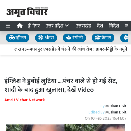
ई-पेपर
उत्तर प्रदेश
उत्तराखंड
देश
विदेश
का
व्हील्स
अंतस
रंगोली
कैंपस
य
लखनऊ-कानपुर एक्सप्रेसवे धंसने की जांच तेज : डामर-मिट्टी के नमूने लिए
इंग्लिश ने डुबोई लुटिया ....पंचर वाले से हो गई सेट,
शादी के बाद हुआ खुलासा, देखें Video
Amrit Vichar Network
By
Muskan Dixit
Edited By
Muskan Dixit
On
10 Feb 2025 16:41:07