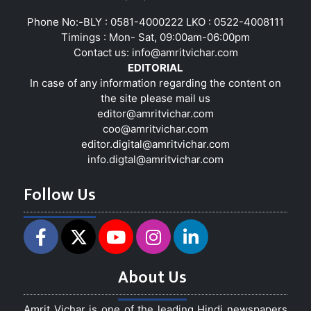
Phone No:-BLY : 0581-4000222 LKO : 0522-4008111
Timings : Mon- Sat, 09:00am-06:00pm
Contact us:
info@amritvichar.com
EDITORIAL
In case of any information regarding the content on
the site please mail us
editor@amritvichar.com
coo@amritvichar.com
editor.digital@amritvichar.com
info.digtal@amritvichar.com
Follow Us
About Us
Amrit Vichar is one of the leading Hindi newspapers