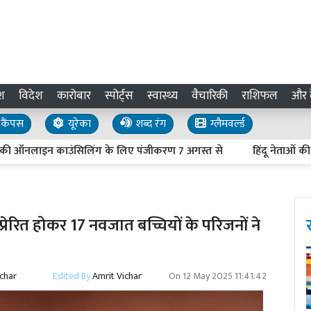
श
विदेश
कारोबार
स्पोर्ट्स
स्वास्थ्य
वैचारिकी
राशिफल
और द
कैंपस
यूरेका
शब्द रंग
ग्लैमवर्ल्ड
नलाइन काउंसिलिंग के लिए पंजीकरण 7 अगस्त से
हिंदू नेताओं की हत्या
ेरित होकर 17 नवजात बच्चियों के परिजनों ने
ichar
Edited By
Amrit Vichar
On
12 May 2025 11:41:42