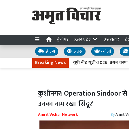
ई-पेपर
उत्तर प्रदेश
उत्तराखंड
दे
व्हील्स
अंतस
रंगोली
Breaking News
यूपी नीट यूजी-2026: प्रथम चरण की ऑ
कुशीनगर: Operation Sindoor से प्र
उनका नाम रखा 'सिंदूर'
Amrit Vichar Network
By
Amrit V