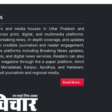
s
ers and media houses in Uttar Pradesh and
ss print, digital, and multimedia platforms.
t breaking news, in-depth coverage, and updates
to credible journalism and reader engagement,
le platforms including Breaking News updates,
ms, and digital news services. Readers can also
 magazine through the e-paper platform. Amrit
w, Moradabad, Kanpur, Ayodhya, and Haldwani,
ndi journalism and regional media.
Read More...