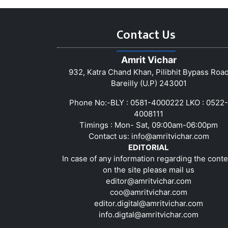
Contact Us
Amrit Vichar
932, Katra Chand Khan, Pilibhit Bypass Roa
Bareilly (U.P) 243001
Phone No:-BLY : 0581-4000222 LKO : 0522-
4008111
Timings : Mon- Sat, 09:00am-06:00pm
Contact us:
info@amritvichar.com
EDITORIAL
In case of any information regarding the conte
on the site please mail us
editor@amritvichar.com
coo@amritvichar.com
editor.digital@amritvichar.com
info.digtal@amritvichar.com