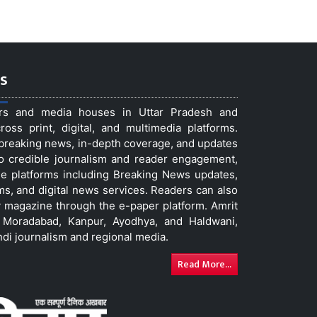
s
ers and media houses in Uttar Pradesh and
ss print, digital, and multimedia platforms.
t breaking news, in-depth coverage, and updates
to credible journalism and reader engagement,
le platforms including Breaking News updates,
ms, and digital news services. Readers can also
 magazine through the e-paper platform. Amrit
w, Moradabad, Kanpur, Ayodhya, and Haldwani,
ndi journalism and regional media.
Read More...