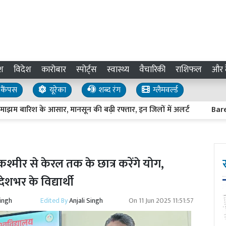
श
विदेश
कारोबार
स्पोर्ट्स
स्वास्थ्य
वैचारिकी
राशिफल
और द
कैंपस
यूरेका
शब्द रंग
ग्लैमवर्ल्ड
ारिश के आसार, मानसून की बढ़ी रफ्तार, इन जिलों में अलर्ट
Bareilly Ne
ीर से केरल तक के छात्र करेंगे योग,
देशभर के विद्यार्थी
Singh
Edited By
Anjali Singh
On
11 Jun 2025 11:51:57