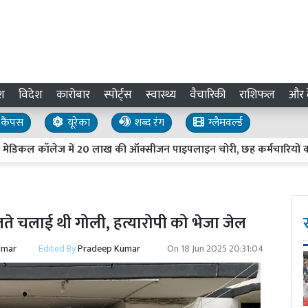
श
विदेश
कारोबार
स्पोर्ट्स
स्वास्थ्य
वैचारिकी
राशिफल
और द
कैंपस
यूरेका
शब्द रंग
ग्लैमवर्ल्ड
ॉलेज में 20 लाख की ऑक्सीजन पाइपलाइन चोरी, छह कर्मचारियों को नोटिस
लते चलाई थी गोली, हत्यारोपी को भेजा जेल
umar
Edited By
Pradeep Kumar
On
18 Jun 2025 20:31:04