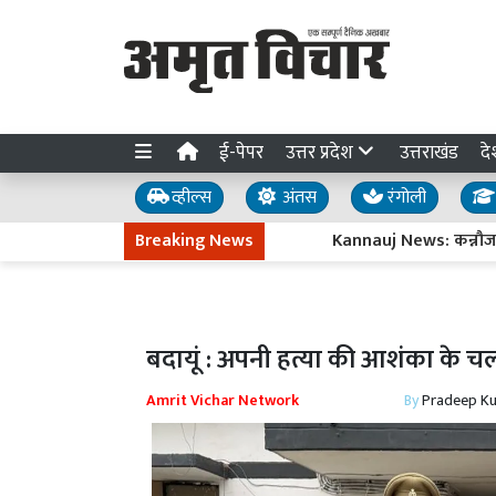
ई-पेपर
उत्तर प्रदेश
उत्तराखंड
दे
व्हील्स
अंतस
रंगोली
Breaking News
Kannauj News: कन्नौज मेडिकल क
बदायूं : अपनी हत्या की आशंका के च
Amrit Vichar Network
By
Pradeep K