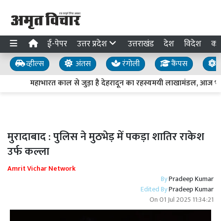
ई-पेपर
उत्तर प्रदेश
उत्तराखंड
देश
विदेश
का
व्हील्स
अंतस
रंगोली
कैंपस
य
महाभारत काल से जुड़ा है देहरादून का रहस्यमयी लाखामंडल, आज भी मौ
मुरादाबाद : पुलिस ने मुठभेड़ में पकड़ा शातिर राकेश
उर्फ कल्ला
Amrit Vichar Network
By
Pradeep Kumar
Edited By
Pradeep Kumar
On
01 Jul 2025 11:34:21