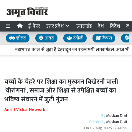
ई-पेपर
उत्तर प्रदेश
उत्तराखंड
देश
विदेश
का
व्हील्स
अंतस
रंगोली
कैंपस
य
महाभारत काल से जुड़ा है देहरादून का रहस्यमयी लाखामंडल, आज भी मौजू
बच्चों के चेहरे पर शिक्षा का मुस्कान बिखेरनी वाली
‘वीरांगना’, समाज और शिक्षा से उपेक्षित बच्चों का
भविष्य संवारने में जुटी गुंजन
Amrit Vichar Network
By
Muskan Dixit
Edited By
Muskan Dixit
On
02 Aug 2025 12:46:59