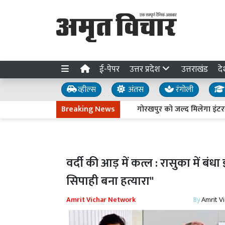
ई-पेपर
उत्तर प्रदेश
उत्तराखंड
दे
व्हील्स
अंतस
रंगोली
Breaking News
गोरखपुर को जल्द मिलेगा इंटरनेशनल क्र
वर्दी की आड़ में कत्ल : रासुका में बंधा
सिपाही बना हत्यारा"
Amrit Vichar Network
By
Amrit V