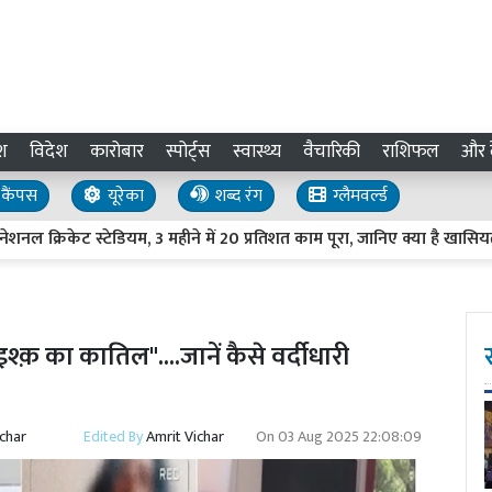
श
विदेश
कारोबार
स्पोर्ट्स
स्वास्थ्य
वैचारिकी
राशिफल
और द
कैंपस
यूरेका
शब्द रंग
ग्लैमवर्ल्ड
िकेट स्टेडियम, 3 महीने में 20 प्रतिशत काम पूरा, जानिए क्या है खासियत
 इश्क़ का कातिल"....जानें कैसे वर्दीधारी
ichar
Edited By
Amrit Vichar
On
03 Aug 2025 22:08:09