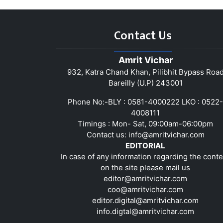
Contact Us
Amrit Vichar
932, Katra Chand Khan, Pilibhit Bypass Roa
Bareilly (U.P) 243001
Phone No:-BLY : 0581-4000222 LKO : 0522-
4008111
Timings : Mon- Sat, 09:00am-06:00pm
Contact us:
info@amritvichar.com
EDITORIAL
In case of any information regarding the conte
on the site please mail us
editor@amritvichar.com
coo@amritvichar.com
editor.digital@amritvichar.com
info.digtal@amritvichar.com