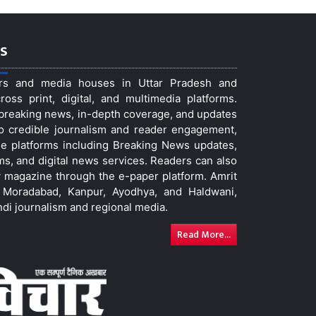
s
ers and media houses in Uttar Pradesh and
ss print, digital, and multimedia platforms.
t breaking news, in-depth coverage, and updates
to credible journalism and reader engagement,
le platforms including Breaking News updates,
ms, and digital news services. Readers can also
 magazine through the e-paper platform. Amrit
w, Moradabad, Kanpur, Ayodhya, and Haldwani,
ndi journalism and regional media.
Read More...