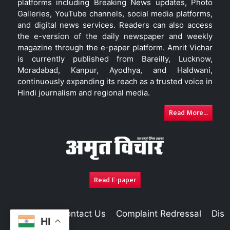
platforms including Breaking News updates, Photo
Galleries, YouTube channels, social media platforms,
and digital news services. Readers can also access
the e-version of the daily newspaper and weekly
magazine through the e-paper platform. Amrit Vichar
is currently published from Bareilly, Lucknow,
Moradabad, Kanpur, Ayodhya, and Haldwani,
continuously expanding its reach as a trusted voice in
Hindi journalism and regional media.
Read More...
Read E-paper
About Us
Contact Us
Complaint Redressal
Disc
HI