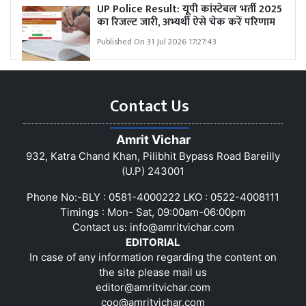
UP Police Result: यूपी कांस्टेबल भर्ती 2025
का रिजल्ट जारी, अभ्यर्थी ऐसे चेक करें परिणाम
Published On 31 Jul 2026 17:27:43
Contact Us
Amrit Vichar
932, Katra Chand Khan, Pilibhit Bypass Road Bareilly
(U.P) 243001
Phone No:-BLY : 0581-4000222 LKO : 0522-4008111
Timings : Mon- Sat, 09:00am-06:00pm
Contact us:
info@amritvichar.com
EDITORIAL
In case of any information regarding the content on
the site please mail us
editor@amritvichar.com
coo@amritvichar.com