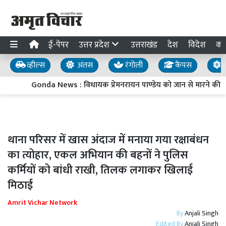
ई-पेपर
उत्तर प्रदेश
उत्तराखंड
देश
विदेश
का
व्हील्स
अंतस
रंगोली
कैंपस
य
Gonda News : विधायक प्रेमनरायन पाण्डेय को जान से मारने की
थाना परिसर में खास अंदाज में मनाया गया रक्षाबंधन
का त्योहार, एकल अभियान की बहनों ने पुलिस
कर्मियों को बांधी राखी, तिलक लगाकर खिलाई
मिठाई
Amrit Vichar Network
By
Anjali Singh
Edited By
Anjali Singh