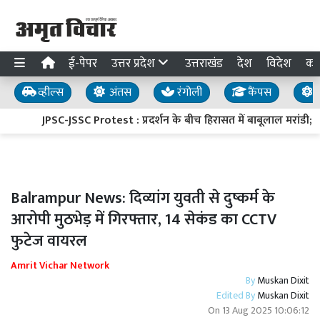
ई-पेपर
उत्तर प्रदेश
उत्तराखंड
देश
विदेश
का
व्हील्स
अंतस
रंगोली
कैंपस
य
JPSC-JSSC Protest : प्रदर्शन के बीच हिरासत में बाबूलाल मरांडी; अ
Balrampur News: दिव्यांग युवती से दुष्कर्म के
आरोपी मुठभेड़ में गिरफ्तार, 14 सेकंड का CCTV
फुटेज वायरल
Amrit Vichar Network
By
Muskan Dixit
Edited By
Muskan Dixit
On
13 Aug 2025 10:06:12