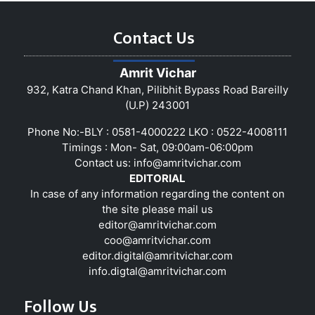
Contact Us
Amrit Vichar
932, Katra Chand Khan, Pilibhit Bypass Road Bareilly
(U.P) 243001
Phone No:-BLY : 0581-4000222 LKO : 0522-4008111
Timings : Mon- Sat, 09:00am-06:00pm
Contact us:
info@amritvichar.com
EDITORIAL
In case of any information regarding the content on
the site please mail us
editor@amritvichar.com
coo@amritvichar.com
editor.digital@amritvichar.com
info.digtal@amritvichar.com
Follow Us