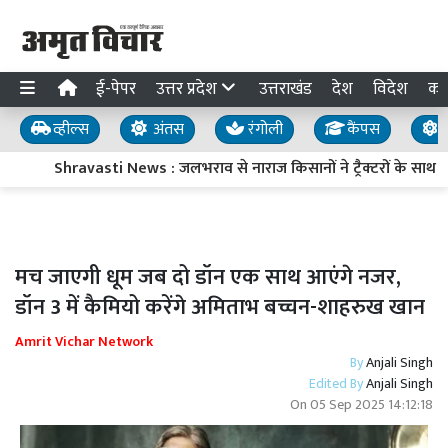
ई-पेपर
उत्तर प्रदेश
उत्तराखंड
देश
विदेश
का
व्हील्स
अंतस
रंगोली
कैंपस
य
Shravasti News : जलभराव से नाराज किसानों ने ट्रैक्टरों के साथ किय
मच जाएगी धूम जब दो डॉन एक साथ आएंगे नजर,
डॉन 3 में कैमियो करेंगे अमिताभ बच्चन-शाहरुख खान
Amrit Vichar Network
By
Anjali Singh
Edited By
Anjali Singh
On
05 Sep 2025 14:12:18