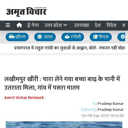
ई-पेपर
उत्तर प्रदेश
उत्तराखंड
देश
विदेश
का
व्हील्स
अंतस
रंगोली
कैंपस
य
प्रयागराज में राहुल गांधी का युवाओं से आह्वान, बोले- नफरत नहीं मोहब्ब
लखीमपुर खीरी : चारा लेने गया बच्चा बाढ़ के पानी में
उतराता मिला, गांव में पसरा मातम
Amrit Vichar Network
By
Pradeep Kumar
Edited By
Pradeep Kumar
On
08 Sep 2025 19:03:38