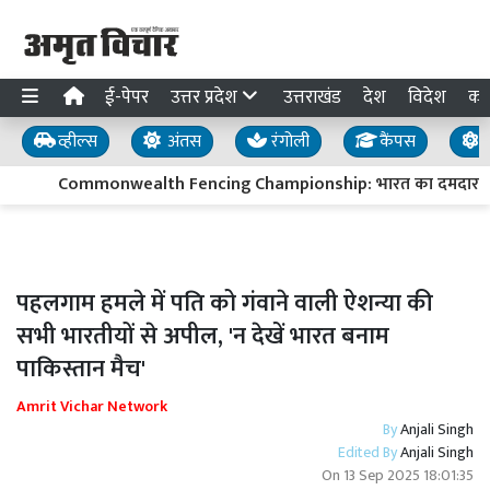
ई-पेपर
उत्तर प्रदेश
उत्तराखंड
देश
विदेश
का
व्हील्स
अंतस
रंगोली
कैंपस
य
Commonwealth Fencing Championship: भारत का दमदार प्रदर्शन
पहलगाम हमले में पति को गंवाने वाली ऐशन्या की
सभी भारतीयों से अपील, 'न देखें भारत बनाम
पाकिस्तान मैच'
Amrit Vichar Network
By
Anjali Singh
Edited By
Anjali Singh
On
13 Sep 2025 18:01:35