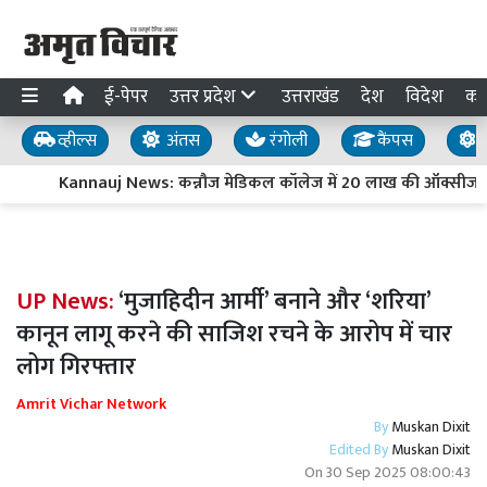
ई-पेपर
उत्तर प्रदेश
उत्तराखंड
देश
विदेश
का
व्हील्स
अंतस
रंगोली
कैंपस
य
Kannauj News: कन्नौज मेडिकल कॉलेज में 20 लाख की ऑक्सीजन पा
UP News:
‘मुजाहिदीन आर्मी’ बनाने और ‘शरिया’
कानून लागू करने की साजिश रचने के आरोप में चार
लोग गिरफ्तार
Amrit Vichar Network
By
Muskan Dixit
Edited By
Muskan Dixit
On
30 Sep 2025 08:00:43