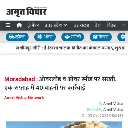
ई-पेपर
उत्तर प्रदेश
उत्तराखंड
देश
विदेश
का
व्हील्स
अंतस
रंगोली
कैंपस
य
लखीमपुर खीरी : ई-रिक्शा चालक विनीत का कंकाल बरामद, शुरुआती प
Moradabad :
ओवरलोड व ओवर स्पीड पर सख्ती,
एक सप्ताह में 40 वाहनों पर कार्रवाई
Amrit Vichar Network
By
Amrit Vichar
Edited By
Amrit Vichar
On
05 Oct 2025 08:01:38