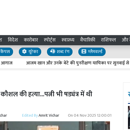
श
विदेश
कारोबार
स्पोर्ट्स
स्वास्थ्य
वैचारिकी
राशिफल
और द
कैंपस
यूरेका
शब्द रंग
ग्लैमवर्ल्ड
ज
आजम खान और उनके बेटे की पुनरीक्षण याचिका पर सुनवाई से न्यायाध
शल की हत्या...पत्नी भी षड्यंत्र में थी
ichar
Edited By
Amrit Vichar
On
04 Nov 2025 12:00:01