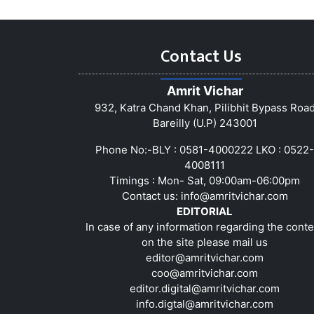
Contact Us
Amrit Vichar
932, Katra Chand Khan, Pilibhit Bypass Roa
Bareilly (U.P) 243001
Phone No:-BLY : 0581-4000222 LKO : 0522-
4008111
Timings : Mon- Sat, 09:00am-06:00pm
Contact us:
info@amritvichar.com
EDITORIAL
In case of any information regarding the conte
on the site please mail us
editor@amritvichar.com
coo@amritvichar.com
editor.digital@amritvichar.com
info.digtal@amritvichar.com