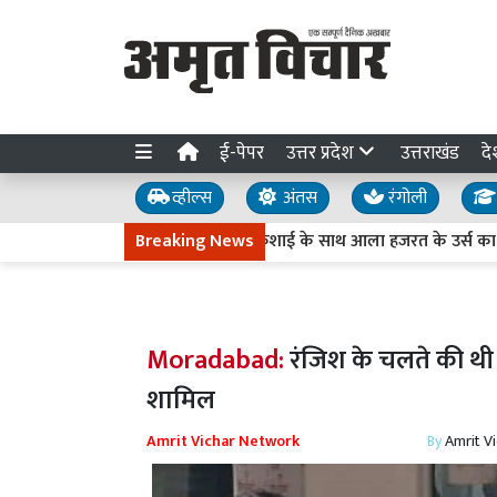
ई-पेपर
उत्तर प्रदेश
उत्तराखंड
दे
व्हील्स
अंतस
रंगोली
बरेली में परचम कुशाई के साथ आला हजरत के उर्स का आगा
Breaking News
Moradabad:
रंजिश के चलते की थी कौ
शामिल
Amrit Vichar Network
By
Amrit V