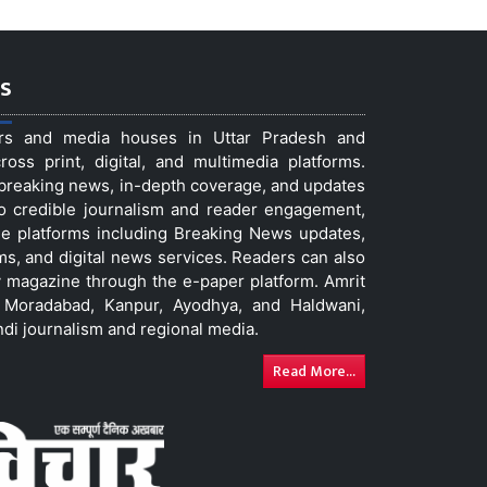
s
ers and media houses in Uttar Pradesh and
ss print, digital, and multimedia platforms.
t breaking news, in-depth coverage, and updates
to credible journalism and reader engagement,
le platforms including Breaking News updates,
ms, and digital news services. Readers can also
 magazine through the e-paper platform. Amrit
w, Moradabad, Kanpur, Ayodhya, and Haldwani,
ndi journalism and regional media.
Read More...