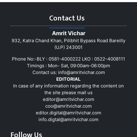
Contact Us
Amrit Vichar
932, Katra Chand Khan, Pilibhit Bypass Road Bareilly
(U.P) 243001
Phone No:-BLY : 0581-4000222 LKO : 0522-4008111
Timings : Mon- Sat, 09:00am-06:00pm
Contact us:
info@amritvichar.com
EDITORIAL
In case of any information regarding the content on
the site please mail us
editor@amritvichar.com
coo@amritvichar.com
editor.digital@amritvichar.com
info.digtal@amritvichar.com
Follow Us