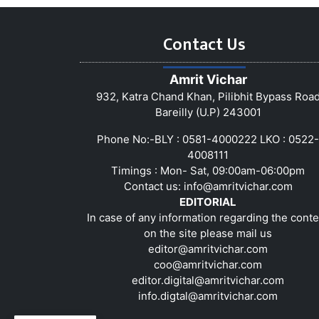
Contact Us
Amrit Vichar
932, Katra Chand Khan, Pilibhit Bypass Roa
Bareilly (U.P) 243001
Phone No:-BLY : 0581-4000222 LKO : 0522-
4008111
Timings : Mon- Sat, 09:00am-06:00pm
Contact us:
info@amritvichar.com
EDITORIAL
In case of any information regarding the conte
on the site please mail us
editor@amritvichar.com
coo@amritvichar.com
editor.digital@amritvichar.com
info.digtal@amritvichar.com