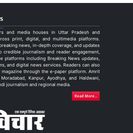
s
ers and media houses in Uttar Pradesh and
ss print, digital, and multimedia platforms.
t breaking news, in-depth coverage, and updates
to credible journalism and reader engagement,
le platforms including Breaking News updates,
ms, and digital news services. Readers can also
 magazine through the e-paper platform. Amrit
w, Moradabad, Kanpur, Ayodhya, and Haldwani,
ndi journalism and regional media.
Read More...