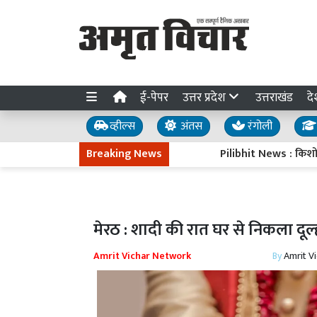
ई-पेपर
उत्तर प्रदेश
उत्तराखंड
दे
व्हील्स
अंतस
रंगोली
Breaking News
Pilibhit News : किशोरी की सं
मेरठ : शादी की रात घर से निकला दूल्ह
Amrit Vichar Network
By
Amrit V