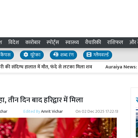
श
विदेश
कारोबार
स्पोर्ट्स
स्वास्थ्य
वैचारिकी
राशिफल
और द
कैंपस
यूरेका
शब्द रंग
ग्लैमवर्ल्ड
दिग्ध हालात में मौत, फंदे से लटका मिला शव
Auraiya News: सड़क पर 
ा, तीन दिन बाद हरिद्वार में मिला
ichar
Edited By
Amrit Vichar
On
02 Dec 2025 17:22:13