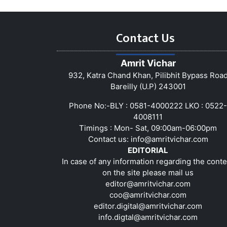
Contact Us
Amrit Vichar
932, Katra Chand Khan, Pilibhit Bypass Roa
Bareilly (U.P) 243001
Phone No:-BLY : 0581-4000222 LKO : 0522-
4008111
Timings : Mon- Sat, 09:00am-06:00pm
Contact us:
info@amritvichar.com
EDITORIAL
In case of any information regarding the conte
on the site please mail us
editor@amritvichar.com
coo@amritvichar.com
editor.digital@amritvichar.com
info.digtal@amritvichar.com