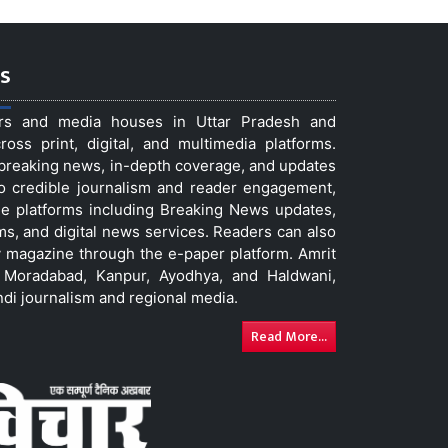
s
ers and media houses in Uttar Pradesh and
ss print, digital, and multimedia platforms.
t breaking news, in-depth coverage, and updates
to credible journalism and reader engagement,
le platforms including Breaking News updates,
ms, and digital news services. Readers can also
 magazine through the e-paper platform. Amrit
w, Moradabad, Kanpur, Ayodhya, and Haldwani,
ndi journalism and regional media.
Read More...