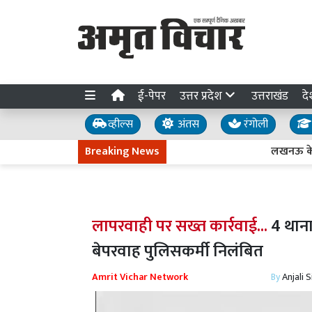
ई-पेपर
उत्तर प्रदेश
उत्तराखंड
दे
व्हील्स
अंतस
रंगोली
Breaking News
लखनऊ के पास बसन
लापरवाही पर सख्त कार्रवाई...
4 थाना 
बेपरवाह पुलिसकर्मी निलंबित
Amrit Vichar Network
By
Anjali 