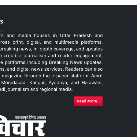
s
ers and media houses in Uttar Pradesh and
ss print, digital, and multimedia platforms.
t breaking news, in-depth coverage, and updates
to credible journalism and reader engagement,
le platforms including Breaking News updates,
ms, and digital news services. Readers can also
 magazine through the e-paper platform. Amrit
w, Moradabad, Kanpur, Ayodhya, and Haldwani,
ndi journalism and regional media.
Read More...