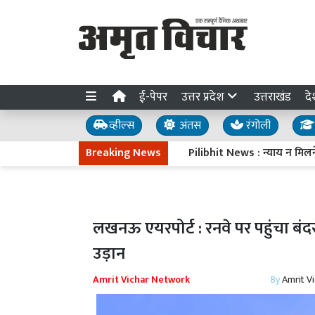
ई-पेपर
उत्तर प्रदेश
उत्तराखंड
दे
व्हील्स
अंतस
रंगोली
Breaking News
Pilibhit News : न्याय न मिलने पर 1
लखनऊ एयरपोर्ट : रनवे पर पहुंचा बंदरो
उड़ान
Amrit Vichar Network
By
Amrit V