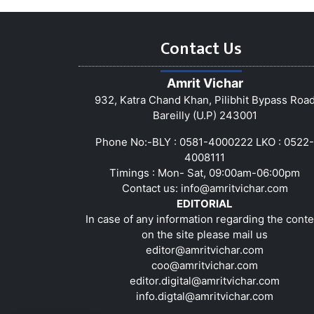
Contact Us
Amrit Vichar
932, Katra Chand Khan, Pilibhit Bypass Roa
Bareilly (U.P) 243001
Phone No:-BLY : 0581-4000222 LKO : 0522-
4008111
Timings : Mon- Sat, 09:00am-06:00pm
Contact us:
info@amritvichar.com
EDITORIAL
In case of any information regarding the conte
on the site please mail us
editor@amritvichar.com
coo@amritvichar.com
editor.digital@amritvichar.com
info.digtal@amritvichar.com