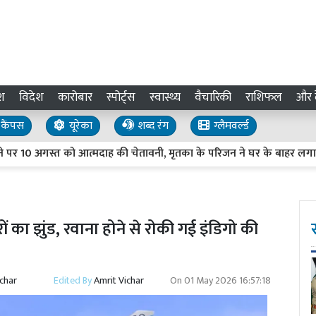
श
विदेश
कारोबार
स्पोर्ट्स
स्वास्थ्य
वैचारिकी
राशिफल
और द
कैंपस
यूरेका
शब्द रंग
ग्लैमवर्ल्ड
0 अगस्त को आत्मदाह की चेतावनी, मृतका के परिजन ने घर के बाहर लगाया फ्लै
ं का झुंड, रवाना होने से रोकी गई इंडिगो की
ichar
Edited By
Amrit Vichar
On
01 May 2026 16:57:18