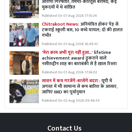
आरोपी गिरफ्तार, तमंचा-कारतूस बरामद; कई
मुकदमों में थे वांछित
Published On 01 Aug 2026 17:10:24
Chitrakoot News:
अनियंत्रित होकर पेड़ से
टकराई स्कूली बस, 10 बच्चे घायल; दो की हालत
गंभीर
Published On 01 Aug 2026 16:49:33
'मेरा काम अभी पूरा नहीं हुआ...'
lifetime
achievement award ठुकराने वाले
नसीरुद्दीन शाह का बाराबंकी से है खास रिश्ता
Published On 01 Aug 2026 17:36:02
सावन में कम गरजेंगे-बरसेंगे बदरा :
यूपी में
अगस्त में भी सामान्य से कम बारिश के आसार,
जानिए IMD का पूर्वानुमान
Published On 02 Aug 2026 09:46:59
Contact Us