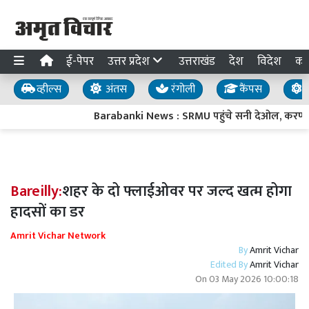
ई-पेपर
उत्तर प्रदेश
उत्तराखंड
देश
विदेश
का
व्हील्स
अंतस
रंगोली
कैंपस
य
Barabanki News : SRMU पहुंचे सनी देओल, करण देओल 
Bareilly:
शहर के दो फ्लाईओवर पर जल्द खत्म होगा
हादसों का डर
Amrit Vichar Network
By
Amrit Vichar
Edited By
Amrit Vichar
On
03 May 2026 10:00:18