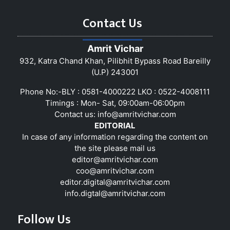
Contact Us
Amrit Vichar
932, Katra Chand Khan, Pilibhit Bypass Road Bareilly
(U.P) 243001
Phone No:-BLY : 0581-4000222 LKO : 0522-4008111
Timings : Mon- Sat, 09:00am-06:00pm
Contact us:
info@amritvichar.com
EDITORIAL
In case of any information regarding the content on
the site please mail us
editor@amritvichar.com
coo@amritvichar.com
editor.digital@amritvichar.com
info.digtal@amritvichar.com
Follow Us