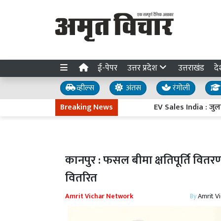
ई-पेपर
उत्तर प्रदेश
उत्तराखंड
दे
व्हील्स
अंतस
रंगोली
Breaking News
EV Sales India : जुलाई 2026 म
कानपुर : फसल बीमा क्षतिपूर्ति वितरण
वितरित
Amrit Vichar Network
By
Amrit V