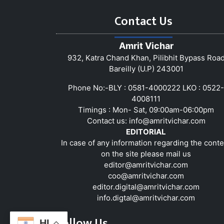
Contact Us
Amrit Vichar
932, Katra Chand Khan, Pilibhit Bypass Roa
Bareilly (U.P) 243001
Phone No:-BLY : 0581-4000222 LKO : 0522-
4008111
Timings : Mon- Sat, 09:00am-06:00pm
Contact us:
info@amritvichar.com
EDITORIAL
In case of any information regarding the conte
on the site please mail us
editor@amritvichar.com
coo@amritvichar.com
editor.digital@amritvichar.com
info.digtal@amritvichar.com
Follow Us
HI