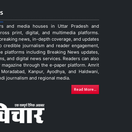
s
ers and media houses in Uttar Pradesh and
ss print, digital, and multimedia platforms.
t breaking news, in-depth coverage, and updates
to credible journalism and reader engagement,
le platforms including Breaking News updates,
ms, and digital news services. Readers can also
 magazine through the e-paper platform. Amrit
w, Moradabad, Kanpur, Ayodhya, and Haldwani,
ndi journalism and regional media.
Read More...