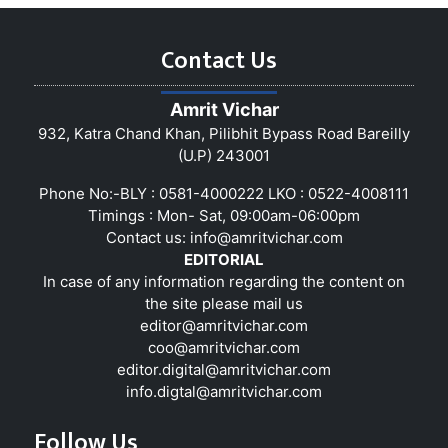
Contact Us
Amrit Vichar
932, Katra Chand Khan, Pilibhit Bypass Road Bareilly
(U.P) 243001
Phone No:-BLY : 0581-4000222 LKO : 0522-4008111
Timings : Mon- Sat, 09:00am-06:00pm
Contact us:
info@amritvichar.com
EDITORIAL
In case of any information regarding the content on
the site please mail us
editor@amritvichar.com
coo@amritvichar.com
editor.digital@amritvichar.com
info.digtal@amritvichar.com
Follow Us