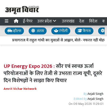
ई-पेपर
उत्तर प्रदेश
उत्तराखंड
देश
विदेश
का
व्हील्स
अंतस
रंगोली
कैंपस
य
प्रयागराज में राहुल गांधी का युवाओं से आह्वान, बोले- नफरत नहीं मोहब्ब
UP Energy Expo 2026 :
सौर एवं स्वच्छ ऊर्जा
परियोजनाओं के लिए तेजी से उभरता राज्य यूपी, दूसरे
दिन विशेषज्ञों ने साझा किए विचार
Amrit Vichar Network
By
Anjali Singh
Edited By
Anjali Singh
On
09 May 2026 11:29:01