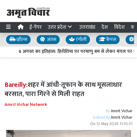
ई-पेपर
उत्तर प्रदेश
उत्तराखंड
देश
विदेश
का
व्हील्स
अंतस
रंगोली
कैंपस
य
6 अगस्त का इतिहास: हिरोशिमा पर परमाणु बम से लेकर मंगल पर क्यूर
Bareilly:
शहर में आंधी-तूफान के साथ मूसलाधार
बरसात, पारा गिरने से मिली राहत
Amrit Vichar Network
By
Amrit Vichar
Edited By
Amrit Vichar
On
12 May 2026 11:10:51