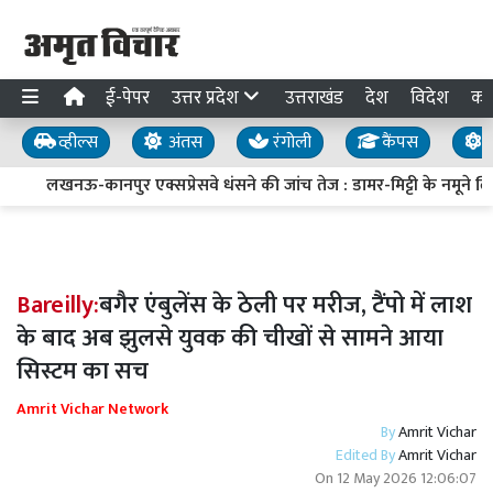
ई-पेपर
उत्तर प्रदेश
उत्तराखंड
देश
विदेश
का
व्हील्स
अंतस
रंगोली
कैंपस
य
लखनऊ-कानपुर एक्सप्रेसवे धंसने की जांच तेज : डामर-मिट्टी के नमूने लिए, 
Bareilly:
बगैर एंबुलेंस के ठेली पर मरीज, टैंपो में लाश
के बाद अब झुलसे युवक की चीखों से सामने आया
सिस्टम का सच
Amrit Vichar Network
By
Amrit Vichar
Edited By
Amrit Vichar
On
12 May 2026 12:06:07