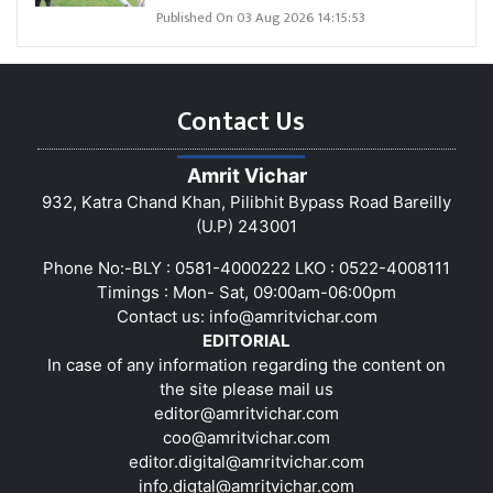
Published On 03 Aug 2026 14:15:53
Contact Us
Amrit Vichar
932, Katra Chand Khan, Pilibhit Bypass Road Bareilly
(U.P) 243001
Phone No:-BLY : 0581-4000222 LKO : 0522-4008111
Timings : Mon- Sat, 09:00am-06:00pm
Contact us:
info@amritvichar.com
EDITORIAL
In case of any information regarding the content on
the site please mail us
editor@amritvichar.com
coo@amritvichar.com
editor.digital@amritvichar.com
info.digtal@amritvichar.com