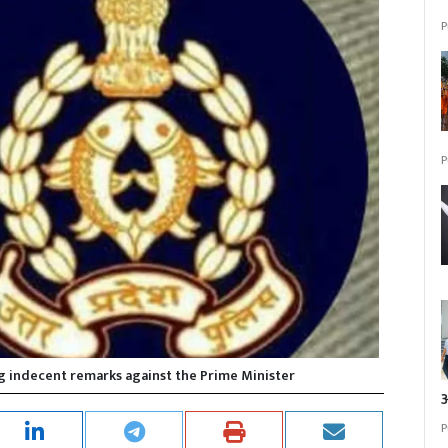
P
P
ng indecent remarks against the Prime Minister
P