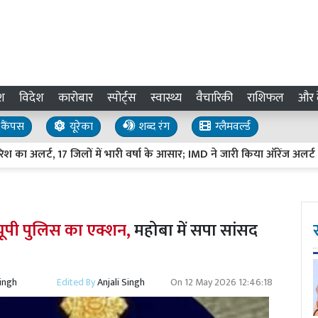
श
विदेश
कारोबार
स्पोर्ट्स
स्वास्थ्य
वैचारिकी
राशिफल
और द
कैंपस
यूरेका
शब्द रंग
ग्लैमवर्ल्ड
 अलर्ट, 17 जिलों में भारी वर्षा के आसार; IMD ने जारी किया ऑरेंज अलर्ट
र यूपी पुलिस का एक्शन,
महोबा में सपा सांसद
Singh
Edited By
Anjali Singh
On
12 May 2026 12:46:18