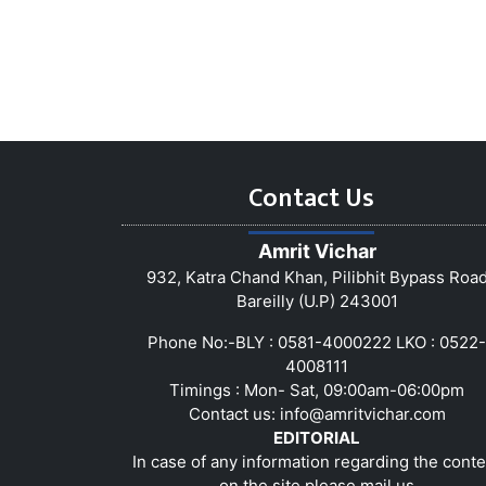
Contact Us
Amrit Vichar
932, Katra Chand Khan, Pilibhit Bypass Roa
Bareilly (U.P) 243001
Phone No:-BLY : 0581-4000222 LKO : 0522-
4008111
Timings : Mon- Sat, 09:00am-06:00pm
Contact us:
info@amritvichar.com
EDITORIAL
In case of any information regarding the conte
on the site please mail us