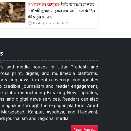
7 अगस्त का इतिहास:
टैगोर के निधन से लेकर
अमेरिकी दूतावास हमले तक, जानें आज के दिन
की प्रमुख घटनाएं
07 Aug 2026 06:34:32
s
ers and media houses in Uttar Pradesh and
ss print, digital, and multimedia platforms.
t breaking news, in-depth coverage, and updates
to credible journalism and reader engagement,
le platforms including Breaking News updates,
ms, and digital news services. Readers can also
 magazine through the e-paper platform. Amrit
w, Moradabad, Kanpur, Ayodhya, and Haldwani,
ndi journalism and regional media.
Read More...