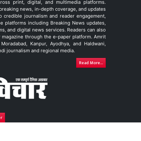
ss print, digital, and multimedia platforms.
t breaking news, in-depth coverage, and updates
to credible journalism and reader engagement,
le platforms including Breaking News updates,
ms, and digital news services. Readers can also
 magazine through the e-paper platform. Amrit
w, Moradabad, Kanpur, Ayodhya, and Haldwani,
ndi journalism and regional media.
Read More...
er