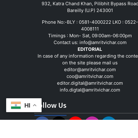
932, Katra Chand Khan, Pilibhit Bypass Roa
Bareilly (U.P) 243001
Phone No:-BLY : 0581-4000222 LKO : 0522-
4008111
Timings : Mon- Sat, 09:00am-06:00pm
Contact us:
info@amritvichar.com
EDITORIAL
In case of any information regarding the conte
on the site please mail us
editor@amritvichar.com
coo@amritvichar.com
editor.digital@amritvichar.com
info.digtal@amritvichar.com
Follow Us
HI