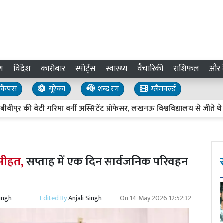
श
विदेश
कारोबार
स्पोर्ट्स
स्वास्थ्य
वैचारिकी
राशिफल
और द
कैंपस
यूरेका
शब्द रंग
ग्लैमवर्ल्ड
बेटी गरिमा बनीं अस्सिटेंट प्रोफेसर, लखनऊ विश्वविद्यालय से जीते थे तीन गो
नसीहत,
सप्ताह में एक दिन सार्वजनिक परिवहन
Singh
Edited By
Anjali Singh
On
14 May 2026 12:52:32