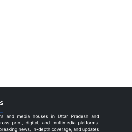
s
ers and media houses in Uttar Pradesh and
ss print, digital, and multimedia platforms.
t breaking news, in-depth coverage, and updates