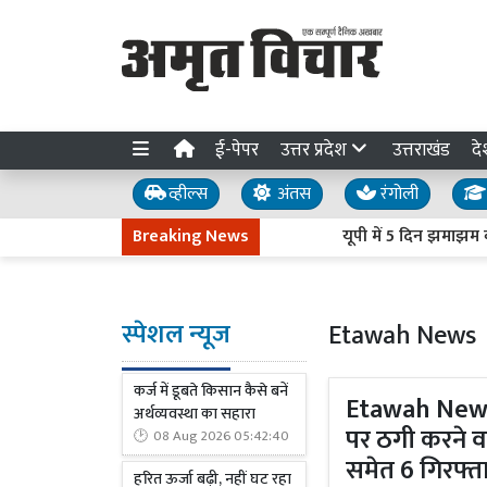
ई-पेपर
उत्तर प्रदेश
उत्तराखंड
दे
व्हील्स
अंतस
रंगोली
Breaking News
यूपी में 5 दिन झमाझम बारिश के आ
स्पेशल न्यूज
Etawah News
कर्ज में डूबते किसान कैसे बनें
Etawah News :
अर्थव्यवस्था का सहारा
पर ठगी करने वा
08 Aug 2026 05:42:40
समेत 6 गिरफ्त
हरित ऊर्जा बढ़ी, नहीं घट रहा