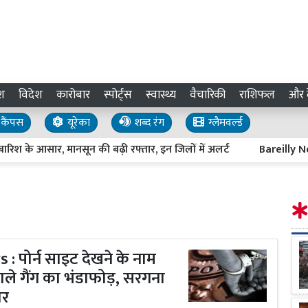
श
विदेश
कारोबार
स्पोर्ट्स
स्वास्थ्य
वैचारिकी
राशिफल
और द
कैंपस
यूरेका
शब्द रंग
ग्लैमवर्ल्ड
सार, मानसून की बढ़ी रफ्तार, इन जिलों में अलर्ट
Bareilly News : प्रवा
 पोर्न साइट देखने के नाम
ले गैंग का भंडाफोड़, सरगना
ार