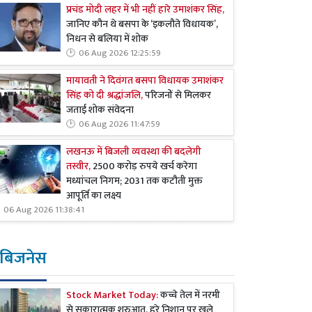
प्रचंड मोदी लहर में भी नहीं हारे उमाशंकर सिंह,
जानिए कौन थे बसपा के ‘इकलौते विधायक’,
निधन से बलिया में शोक
06 Aug 2026 12:25:59
मायावती ने दिवंगत बसपा विधायक उमाशंकर
सिंह को दी श्रद्धांजलि,
परिजनों से मिलकर
जताई शोक संवेदना
06 Aug 2026 11:47:59
लखनऊ में बिजली व्यवस्था की बदलेगी
तस्वीर,
2500 करोड़ रुपये खर्च करेगा
मध्यांचल निगम; 2031 तक कटौती मुक्त
आपूर्ति का लक्ष्य
06 Aug 2026 11:38:41
बिजनेस
Stock Market Today:
कच्चे तेल में नरमी
से सकारात्मक शुरुआत, हरे निशान पर खुले