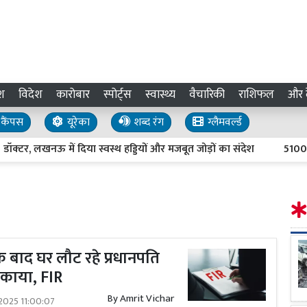
श
विदेश
कारोबार
स्पोर्ट्स
स्वास्थ्य
वैचारिकी
राशिफल
और द
कैंपस
यूरेका
शब्द रंग
ग्लैमवर्ल्ड
 लखनऊ में दिया स्वस्थ हड्डियों और मजबूत जोड़ों का संदेश
5100 रुपए म
े बाद घर लौट रहे प्रधानपति
मकाया, FIR
By
Amrit Vichar
2025 11:00:07