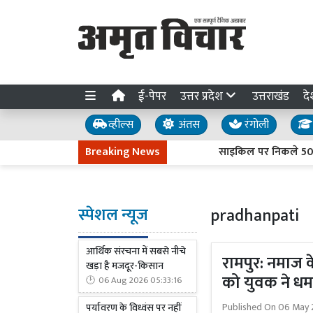
ई-पेपर
उत्तर प्रदेश
उत्तराखंड
दे
व्हील्स
अंतस
रंगोली
Breaking News
साइकिल पर निकले 50 डॉक्टर,
स्पेशल न्यूज
pradhanpati
आर्थिक संरचना में सबसे नीचे
रामपुर: नमाज क
खड़ा है मजदूर-किसान
को युवक ने ध
06 Aug 2026 05:33:16
Published On
06 May 
पर्यावरण के विध्वंस पर नहीं