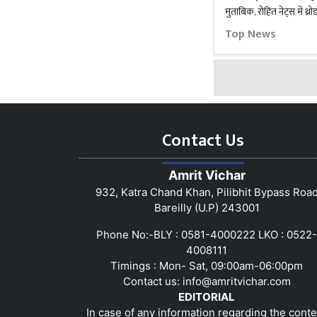
मुताबिक, रोहित नेट्स में थ्र
Top News
Contact Us
Amrit Vichar
932, Katra Chand Khan, Pilibhit Bypass Roa
Bareilly (U.P) 243001
Phone No:-BLY : 0581-4000222 LKO : 0522-
4008111
Timings : Mon- Sat, 09:00am-06:00pm
Contact us:
info@amritvichar.com
EDITORIAL
In case of any information regarding the conte