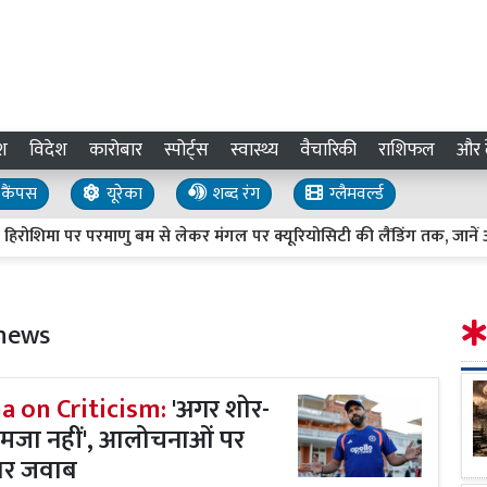
श
विदेश
कारोबार
स्पोर्ट्स
स्वास्थ्य
वैचारिकी
राशिफल
और द
कैंपस
यूरेका
शब्द रंग
ग्लैमवर्ल्ड
मा पर परमाणु बम से लेकर मंगल पर क्यूरियोसिटी की लैंडिंग तक, जानें आज के
 news
a on Criticism:
'अगर शोर-
ो मजा नहीं', आलोचनाओं पर
ार जवाब