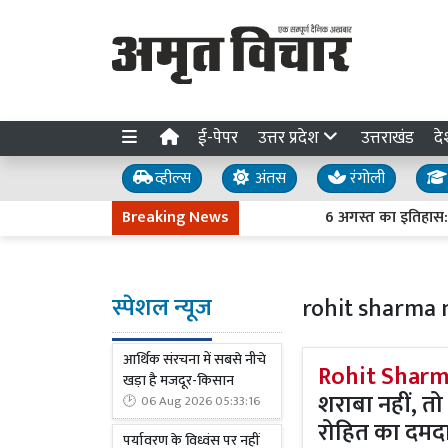
ई-पेपर
उत्तर प्रदेश
उत्तराखंड
दे
व्हील्स
अंतस
रंगोली
Breaking News
6 अगस्त का इतिहास: हिरोशि
स्पेशल न्यूज
rohit sharma
आर्थिक संरचना में सबसे नीचे
Rohit Sharm
खड़ा है मजदूर-किसान
शराबा नहीं, त
06 Aug 2026 05:33:16
रोहित का दमद
पर्यावरण के विध्वंस पर नहीं