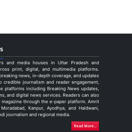
s
ers and media houses in Uttar Pradesh and
ss print, digital, and multimedia platforms.
t breaking news, in-depth coverage, and updates
to credible journalism and reader engagement,
le platforms including Breaking News updates,
ms, and digital news services. Readers can also
 magazine through the e-paper platform. Amrit
w, Moradabad, Kanpur, Ayodhya, and Haldwani,
ndi journalism and regional media.
Read More...