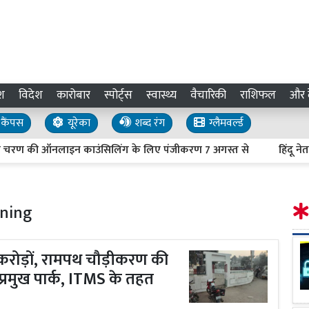
श
विदेश
कारोबार
स्पोर्ट्स
स्वास्थ्य
वैचारिकी
राशिफल
और द
कैंपस
यूरेका
शब्द रंग
ग्लैमवर्ल्ड
की ऑनलाइन काउंसिलिंग के लिए पंजीकरण 7 अगस्त से
हिंदू नेताओं की ह
ning
गे करोड़ों, रामपथ चौड़ीकरण की
ं प्रमुख पार्क, ITMS के तहत