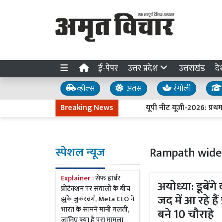
ई-पेपर
उत्तर प्रदेश
उत्तराखंड
दे
व्हील्स
अंतस
रंगोली
Breaking News
यूपी नीट यूजी-2026: प्रथम चरण 
स्पेशल न्यूज
Rampath wide
Explainer :
सेफ हार्बर
अयोध्या: डूबें
प्रोटेक्शन पर सवालों के बीच
जद में आ रहे है
झुके जुकरबर्ग, Meta CEO ने
भारत के सामने मानी गलती,
बने 10 चौराहे
जानिए क्या है पूरा मामला