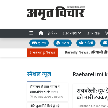
ई-पेपर
उत्तर प्रदेश
उत्तराखंड
दे
व्हील्स
अंतस
रंगोली
Breaking News
Bareilly News : हरियाली तीज की बहा
स्पेशल न्यूज
Raebareli milk
हिमालय से शांत नेपाल में
रायबरेली: दूध
सांप्रदायिकता के कारण
को मारी टक्कर
07 Aug 2026 05:30:10
Published On
02 Mar 
छोटे चुनावों में छिपे हैं बड़े