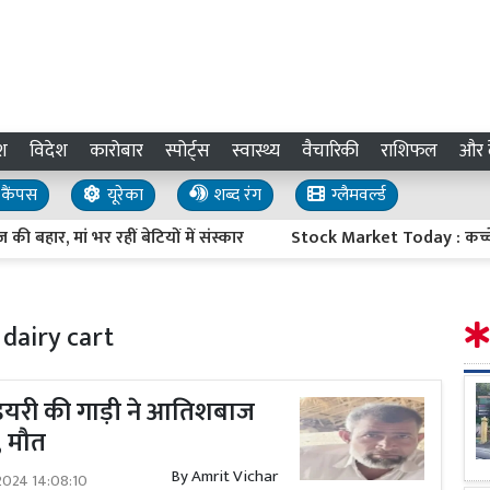
श
विदेश
कारोबार
स्पोर्ट्स
स्वास्थ्य
वैचारिकी
राशिफल
और द
कैंपस
यूरेका
शब्द रंग
ग्लैमवर्ल्ड
र, मां भर रहीं बेटियों में संस्कार
Stock Market Today : कच्चे तेल क
 dairy cart
 डेयरी की गाड़ी ने आतिशबाज
, मौत
By
Amrit Vichar
2024 14:08:10