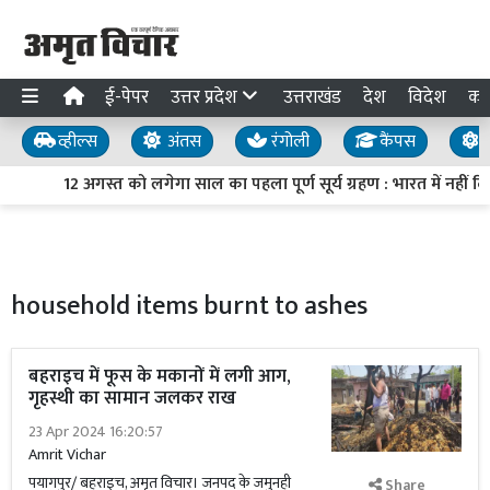
ई-पेपर
उत्तर प्रदेश
उत्तराखंड
देश
विदेश
का
व्हील्स
अंतस
रंगोली
कैंपस
य
12 अगस्त को लगेगा साल का पहला पूर्ण सूर्य ग्रहण : भारत में नहीं 
household items burnt to ashes
बहराइच में फूस के मकानों में लगी आग,
गृहस्थी का सामान जलकर राख
23 Apr 2024 16:20:57
Amrit Vichar
पयागपुर/ बहराइच, अमृत विचार। जनपद के जमुनही
Share