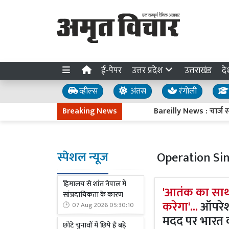
ई-पेपर
उत्तर प्रदेश
उत्तराखंड
दे
व्हील्स
अंतस
रंगोली
Breaking News
Bareilly News : चार्ज संभालते ह
स्पेशल न्यूज
Operation Si
हिमालय से शांत नेपाल में
'आतंक का साथ 
सांप्रदायिकता के कारण
करेगा'...
ऑपरेशन
07 Aug 2026 05:30:10
मदद पर भारत 
छोटे चुनावों में छिपे हैं बड़े