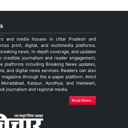
s
ers and media houses in Uttar Pradesh and
ss print, digital, and multimedia platforms.
t breaking news, in-depth coverage, and updates
to credible journalism and reader engagement,
le platforms including Breaking News updates,
ms, and digital news services. Readers can also
 magazine through the e-paper platform. Amrit
w, Moradabad, Kanpur, Ayodhya, and Haldwani,
ndi journalism and regional media.
Read More...