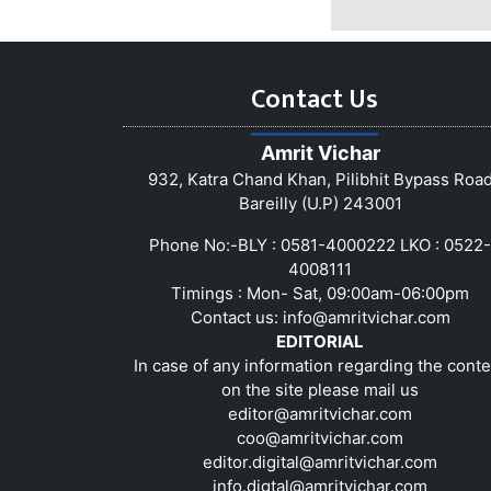
Contact Us
Amrit Vichar
932, Katra Chand Khan, Pilibhit Bypass Roa
Bareilly (U.P) 243001
Phone No:-BLY : 0581-4000222 LKO : 0522-
4008111
Timings : Mon- Sat, 09:00am-06:00pm
Contact us:
info@amritvichar.com
EDITORIAL
In case of any information regarding the conte
on the site please mail us
editor@amritvichar.com
coo@amritvichar.com
editor.digital@amritvichar.com
info.digtal@amritvichar.com