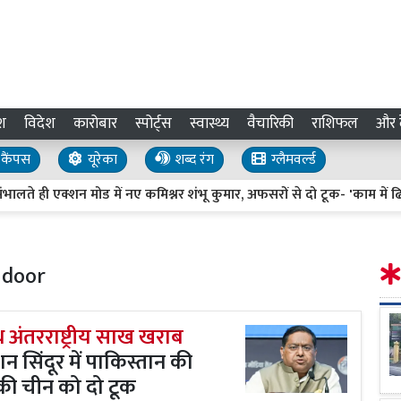
श
विदेश
कारोबार
स्पोर्ट्स
स्वास्थ्य
वैचारिकी
राशिफल
और द
कैंपस
यूरेका
शब्द रंग
ग्लैमवर्ल्ड
ी एक्शन मोड में नए कमिश्नर शंभू कुमार, अफसरों से दो टूक- 'काम में ढिलाई ब
ndoor
अंतरराष्ट्रीय साख खराब
 सिंदूर में पाकिस्तान की
की चीन को दो टूक