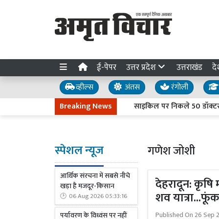
ई-पेपर
उत्तर प्रदेश
उत्तराखंड
दे
व्हील्स
अंतस
रंगोली
Breaking News
साइकिल पर निकले 50 डॉक्टर, लखनऊ में 
स्पेशल न्यूज
गणेश जोशी
आर्थिक संरचना में सबसे नीचे
देहरादून: कृषि
खड़ा है मजदूर-किसान
शव यात्रा...फूं
06 Aug 2026 05:33:16
Published On
26 Sep 2
पर्यावरण के विध्वंस पर नहीं