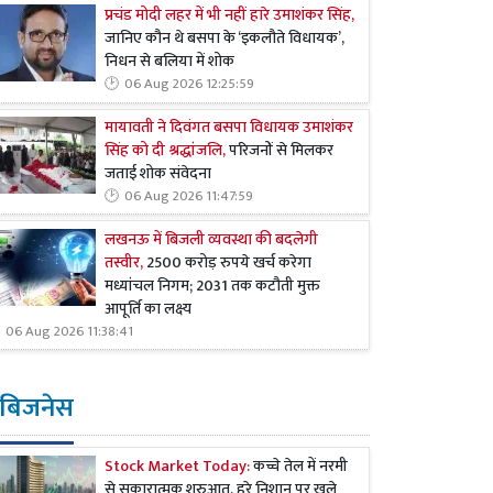
प्रचंड मोदी लहर में भी नहीं हारे उमाशंकर सिंह,
जानिए कौन थे बसपा के ‘इकलौते विधायक’,
निधन से बलिया में शोक
06 Aug 2026 12:25:59
मायावती ने दिवंगत बसपा विधायक उमाशंकर
सिंह को दी श्रद्धांजलि,
परिजनों से मिलकर
जताई शोक संवेदना
06 Aug 2026 11:47:59
लखनऊ में बिजली व्यवस्था की बदलेगी
तस्वीर,
2500 करोड़ रुपये खर्च करेगा
मध्यांचल निगम; 2031 तक कटौती मुक्त
आपूर्ति का लक्ष्य
06 Aug 2026 11:38:41
बिजनेस
Stock Market Today:
कच्चे तेल में नरमी
से सकारात्मक शुरुआत, हरे निशान पर खुले