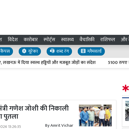
श
विदेश
कारोबार
स्पोर्ट्स
स्वास्थ्य
वैचारिकी
राशिफल
और द
कैंपस
यूरेका
शब्द रंग
ग्लैमवर्ल्ड
दिया स्वस्थ हड्डियों और मजबूत जोड़ों का संदेश
5100 रुपए में बेटियों
 मंत्री गणेश जोशी की निकाली
का पुतला
By
Amrit Vichar
024 13:26:35