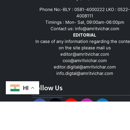
Phone No:-BLY : 0581-4000222 LKO : 0522-
4008111
Timings : Mon- Sat, 09:00am-06:00pm
Contact us:
info@amritvichar.com
EDITORIAL
In case of any information regarding the conte
on the site please mail us
editor@amritvichar.com
coo@amritvichar.com
editor.digital@amritvichar.com
info.digtal@amritvichar.com
Follow Us
HI
About Us
Contact Us
Complaint Red