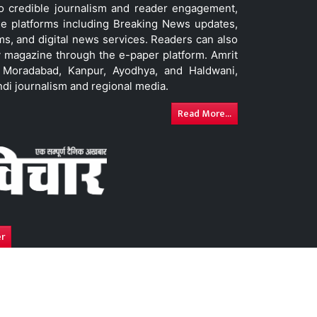
to credible journalism and reader engagement,
le platforms including Breaking News updates,
ms, and digital news services. Readers can also
 magazine through the e-paper platform. Amrit
w, Moradabad, Kanpur, Ayodhya, and Haldwani,
ndi journalism and regional media.
Read More...
er
y
Advertise With Us
DNPA Code of Ethics