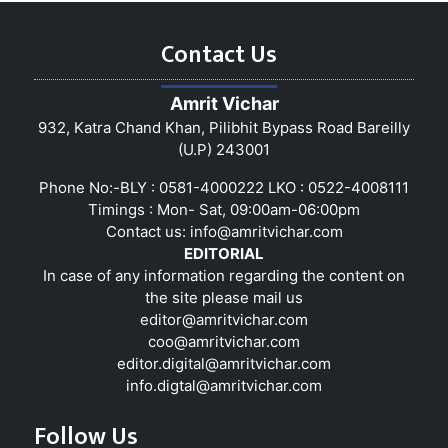
Contact Us
Amrit Vichar
932, Katra Chand Khan, Pilibhit Bypass Road Bareilly
(U.P) 243001
Phone No:-BLY : 0581-4000222 LKO : 0522-4008111
Timings : Mon- Sat, 09:00am-06:00pm
Contact us:
info@amritvichar.com
EDITORIAL
In case of any information regarding the content on
the site please mail us
editor@amritvichar.com
coo@amritvichar.com
editor.digital@amritvichar.com
info.digtal@amritvichar.com
Follow Us