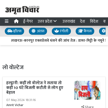
ई-पेपर
उत्तर प्रदेश
उत्तराखंड
देश
विदेश
का
व्हील्स
अंतस
रंगोली
कैंपस
य
लखनऊ-कानपुर एक्सप्रेसवे धंसने की जांच तेज : डामर-मिट्टी के नमूने लिए,
लो वोल्टेज
हल्द्वानी: कहीं लो वोल्टेज ने सताया तो
कहीं 10 घंटे बिजली कटौती से लोग हुए
बेहाल
07 May 2024 18:31:16
Amrit Vichar
Share