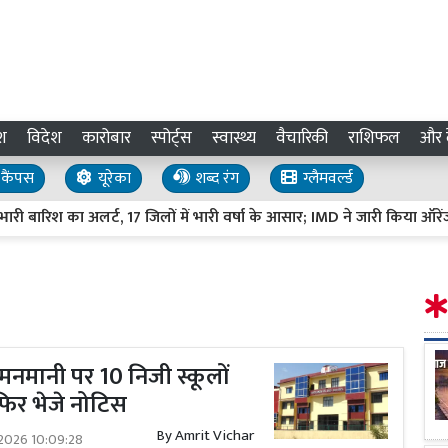
श
विदेश
कारोबार
स्पोर्ट्स
स्वास्थ्य
वैचारिकी
राशिफल
और द
कैंपस
यूरेका
शब्द रंग
ग्लैमवर्ल्ड
ारिश का अलर्ट, 17 जिलों में भारी वर्षा के आसार; IMD ने जारी किया ऑरेंज अलर्ट
मनमानी पर 10 निजी स्कूलों
फिर भेजे नोटिस
By
Amrit Vichar
2026 10:09:28