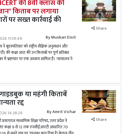
ने NCERT की 8वीं क्लास की
्ञान'' किताब पर लगाया
ारों पर सख्त कार्रवाई की
Share
By
Muskan Dixit
026 11:59:49
ने बृहस्पतिवार को राष्ट्रीय शैक्षिक अनुसंधान और
ी) की कक्षा आठ की उन किताबों पर पूर्ण प्रतिबंध
ा में भ्रष्टाचार पर एक अध्याय शामिल है। न्यायालय ने
गाइडबुक या महंगी किताबें
न्यता रद्द
By
Amrit Vichar
026 14:28:29
Share
 प्रयागराज माध्यमिक शिक्षा परिषद, उत्तर प्रदेश ने
 लिए कक्षा 9 से 12 तक एनसीईआरटी आधारित 70
2026 से सस्ते दाम पर उपलब्ध करा दिया है।केवल तीन