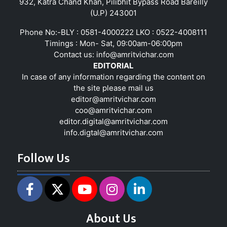
932, Katra Chand Khan, Pilibhit Bypass Road Bareilly
(U.P) 243001
Phone No:-BLY : 0581-4000222 LKO : 0522-4008111
Timings : Mon- Sat, 09:00am-06:00pm
Contact us:
info@amritvichar.com
EDITORIAL
In case of any information regarding the content on
the site please mail us
editor@amritvichar.com
coo@amritvichar.com
editor.digital@amritvichar.com
info.digtal@amritvichar.com
Follow Us
About Us