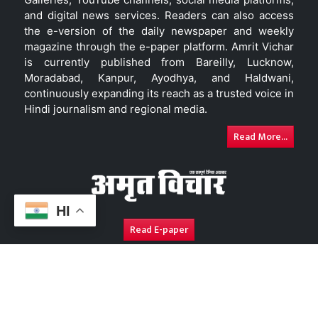
and digital news services. Readers can also access
the e-version of the daily newspaper and weekly
magazine through the e-paper platform. Amrit Vichar
is currently published from Bareilly, Lucknow,
Moradabad, Kanpur, Ayodhya, and Haldwani,
continuously expanding its reach as a trusted voice in
Hindi journalism and regional media.
Read More...
HI
Read E-paper
About Us
Contact Us
Complaint Redressal
Disc
Copyright © 2026. All Rights Reserved By
Amrit Vichar.