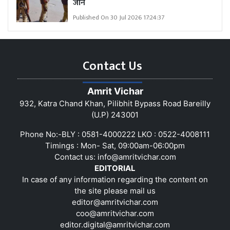
जान
Published On 30 Jul 2026 17:24:37
Contact Us
Amrit Vichar
932, Katra Chand Khan, Pilibhit Bypass Road Bareilly
(U.P) 243001
Phone No:-BLY : 0581-4000222 LKO : 0522-4008111
Timings : Mon- Sat, 09:00am-06:00pm
Contact us:
info@amritvichar.com
EDITORIAL
In case of any information regarding the content on
the site please mail us
editor@amritvichar.com
coo@amritvichar.com
editor.digital@amritvichar.com