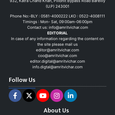
932, Katra Chand Khan, Pilibhit Bypass Road Bareilly
(U.P) 243001
Phone No:-BLY : 0581-4000222 LKO : 0522-4008111
Timings : Mon- Sat, 09:00am-06:00pm
Contact us:
info@amritvichar.com
EDITORIAL
In case of any information regarding the content on
the site please mail us
editor@amritvichar.com
coo@amritvichar.com
editor.digital@amritvichar.com
info.digtal@amritvichar.com
Follow Us
About Us