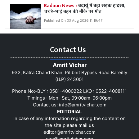
Badaun News :
बदायूं में बड़ा सड़क हादसा,
चचेरे-भाई बहन की मौके पर मौत
Published On 03 Aug 2026 11:19:47
Contact Us
Amrit Vichar
932, Katra Chand Khan, Pilibhit Bypass Road Bareilly
(U.P) 243001
Phone No:-BLY : 0581-4000222 LKO : 0522-4008111
Timings : Mon- Sat, 09:00am-06:00pm
Contact us:
info@amritvichar.com
EDITORIAL
In case of any information regarding the content on
the site please mail us
editor@amritvichar.com
coo@amritvichar.com