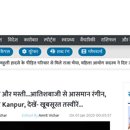
श
विदेश
कारोबार
स्पोर्ट्स
स्वास्थ्य
वैचारिकी
राशिफल
और द
कैंपस
यूरेका
शब्द रंग
ग्लैमवर्ल्ड
ार से मिले राजा भैया, महिला आयोग सदस्य ने दिए जर्जर मकानों के सर्वे के नि
और मस्ती...आतिशबाजी से आसमान रंगीन,
बा Kanpur, देखें- खूबसूरत तस्वीरें...
ichar
Edited By
Amrit Vichar
On
01 Jan 2025 00:05:57