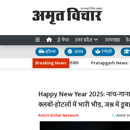
ई-पेपर
उत्तर प्रदेश
उत्तराखंड
दे
व्हील्स
अंतस
रंगोली
 डीएनए रिपोर्ट का इंतजार
Breaking News
Pratapgarh News: महुली हादसे के पीड़ित परिव
Happy New Year 2025: नाच-गाना 
क्लबों-होटलों में भारी भीड़, जश्न में डू
Amrit Vichar Network
By
Amrit V