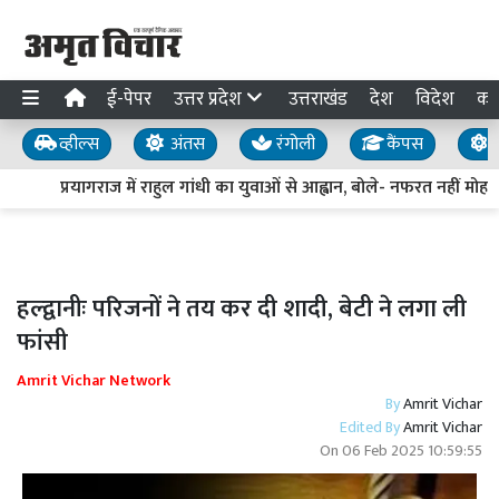
ई-पेपर
उत्तर प्रदेश
उत्तराखंड
देश
विदेश
का
व्हील्स
अंतस
रंगोली
कैंपस
य
प्रयागराज में राहुल गांधी का युवाओं से आह्वान, बोले- नफरत नहीं मोहब्ब
हल्द्वानीः परिजनों ने तय कर दी शादी, बेटी ने लगा ली
फांसी
Amrit Vichar Network
By
Amrit Vichar
Edited By
Amrit Vichar
On
06 Feb 2025 10:59:55