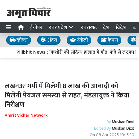
ई-पेपर
उत्तर प्रदेश
उत्तराखंड
देश
विदेश
का
व्हील्स
अंतस
रंगोली
कैंपस
य
Pilibhit News : किशोरी की संदिग्ध हालात में मौत, फंदे से लटका म
लखनऊः गर्मी में मिलेगी 8 लाख की आबादी को
मिलेगी पेयजल समस्या से राहत, मंडलायुक्त ने किया
निरीक्षण
Amrit Vichar Network
By
Muskan Dixit
Edited By
Muskan Dixit
On
08 Apr 2025 10:15:30