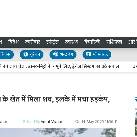
श
विदेश
कारोबार
स्पोर्ट्स
स्वास्थ्य
वैचारिकी
राशिफल
और द
कैंपस
यूरेका
शब्द रंग
ग्लैमवर्ल्ड
 तेज : डामर-मिट्टी के नमूने लिए, ड्रेनेज सिस्टम पर उठे सवाल
UP Inves
े के खेत में मिला शव, इलके में मचा हड़कंप,
ichar
Edited By
Amrit Vichar
On
14 May 2025 11:56:11