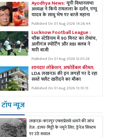
Ayodhya News:
यूपी विधानसभा
अध्यक्ष ने किये रामलला के दर्शन, पप्पू
यादव के साधु भेष पर बरसे महाना
Published On 01 Aug 2026 14:26:44
Lucknow Football League :
चौक स्टेडियम में 90 मिनट का रोमांच,
अलीगंज स्पोर्टिंग और RBI क्लब ने
मारी बाजी
Published On 01 Aug 2026 12:05:28
शानदार लोकेशन, अफोर्डेबल कीमत;
LDA लखनऊ की इन जगहों पर दे रहा
सस्ते फ्लैट खरीदने का मौका
Published On 01 Aug 2026 13:10:13
टॉप न्यूज
लखनऊ-कानपुर एक्सप्रेसवे धंसने की जांच
तेज : डामर-मिट्टी के नमूने लिए, ड्रेनेज सिस्टम
पर उठे सवाल