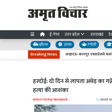
ई-पेपर
उत्तर प्रदेश
उत्तराखंड
दे
व्हील्स
अंतस
रंगोली
Breaking News
लखनऊ-कानपुर एक्सप्रेसवे धंसने की जांच
हरदोई: दो दिन से लापता अधेड़ का गन्न
हत्या की आशंका
Amrit Vichar Network
By
Amrit V