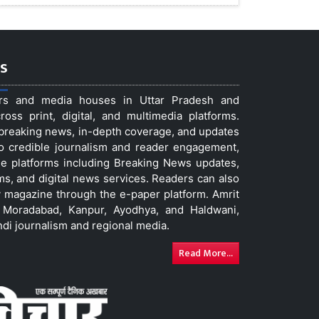
s
ers and media houses in Uttar Pradesh and
ss print, digital, and multimedia platforms.
t breaking news, in-depth coverage, and updates
to credible journalism and reader engagement,
le platforms including Breaking News updates,
ms, and digital news services. Readers can also
 magazine through the e-paper platform. Amrit
w, Moradabad, Kanpur, Ayodhya, and Haldwani,
ndi journalism and regional media.
Read More...