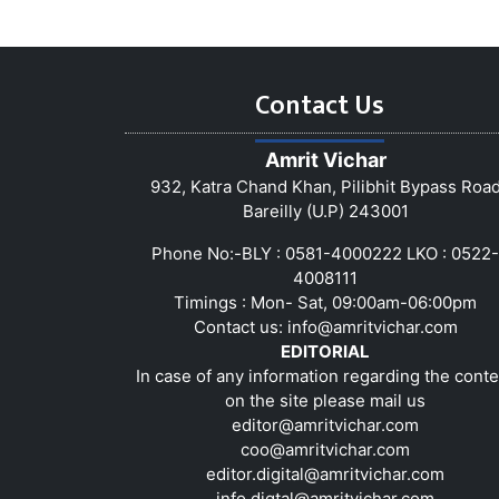
Contact Us
Amrit Vichar
932, Katra Chand Khan, Pilibhit Bypass Roa
Bareilly (U.P) 243001
Phone No:-BLY : 0581-4000222 LKO : 0522-
4008111
Timings : Mon- Sat, 09:00am-06:00pm
Contact us:
info@amritvichar.com
EDITORIAL
In case of any information regarding the conte
on the site please mail us
editor@amritvichar.com
coo@amritvichar.com
editor.digital@amritvichar.com
info.digtal@amritvichar.com