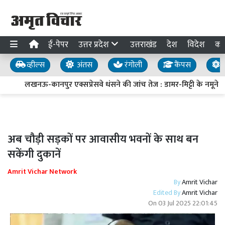
ई-पेपर
उत्तर प्रदेश
उत्तराखंड
देश
विदेश
का
व्हील्स
अंतस
रंगोली
कैंपस
य
लखनऊ-कानपुर एक्सप्रेसवे धंसने की जांच तेज : डामर-मिट्टी के नमूने लिए
अब चौड़ी सड़कों पर आवासीय भवनों के साथ बन
सकेंगी दुकानें
Amrit Vichar Network
By
Amrit Vichar
Edited By
Amrit Vichar
On
03 Jul 2025 22:01:45